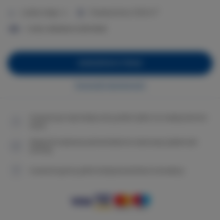
2
Liczba miejsc:
4
Powierzchnia:
27,00 m
2 sofy rozkładane (Sofa Bed)
ZAREZERWUJ TERAZ
Sprawdź dostępność
Gwarancja najniższej ceny pokoi tylko na naszej stronie
www
Natychmiastowe potwierdzenie rezerwacji (płatność
online)
Gwarantujemy pełne bezpieczeństwo transakcji