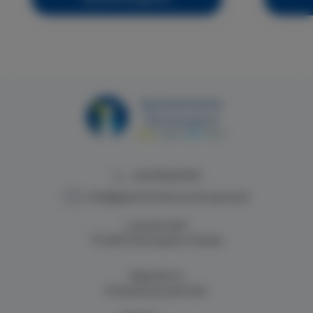
+48 913224749
info@apartamenty.swinoujscie.pl
Lutycka 2a/4
72-600 Świnoujście, Polska
Regulamin
Polityka prywatności