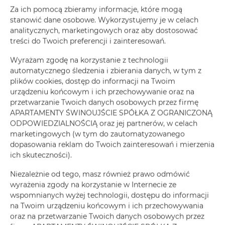
ZAREZERWUJ TERAZ
Za ich pomocą zbieramy informacje, które mogą
stanowić dane osobowe. Wykorzystujemy je w celach
analitycznych, marketingowych oraz aby dostosować
Udogodnienia
treści do Twoich preferencji i zainteresowań.
Wyrażam zgodę na korzystanie z technologii
Lodówka
automatycznego śledzenia i zbierania danych, w tym z
plików cookies, dostęp do informacji na Twoim
urządzeniu końcowym i ich przechowywanie oraz na
Wyposażenie łazienki
przetwarzanie Twoich danych osobowych przez firmę
APARTAMENTY ŚWINOUJŚCIE SPÓŁKA Z OGRANICZONĄ
Prysznic
ODPOWIEDZIALNOŚCIĄ oraz jej partnerów, w celach
marketingowych (w tym do zautomatyzowanego
dopasowania reklam do Twoich zainteresowań i mierzenia
Telewizja kablowa
ich skuteczności).
Suszarka do włosów
Niezależnie od tego, masz również prawo odmówić
wyrażenia zgody na korzystanie w Internecie ze
wspomnianych wyżej technologii, dostępu do informacji
Suszarka na ubrania
na Twoim urządzeniu końcowym i ich przechowywania
oraz na przetwarzanie Twoich danych osobowych przez
Rozkładana sofa