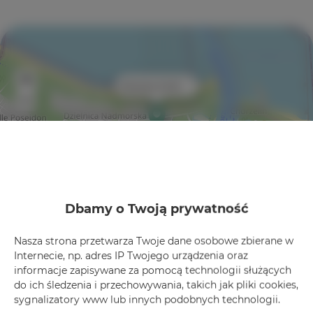
+
×
Zdrojowa 24/48
−
Dbamy o Twoją prywatność
Leaflet
| ©
OpenStreetMap
contributors
Nasza strona przetwarza Twoje dane osobowe zbierane w
Internecie, np. adres IP Twojego urządzenia oraz
Zobacz na mapie
informacje zapisywane za pomocą technologii służących
do ich śledzenia i przechowywania, takich jak pliki cookies,
sygnalizatory www lub innych podobnych technologii.