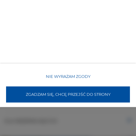
Plac zabaw dla dzieci
Obiekt przyjazny dla dzieci
Bezpłatne Wi-Fi
WŁAŚCIWOŚCI POKOJU
NIE WYRAŻAM ZGODY
ZASADY I OPŁATY
ZGADZAM SIĘ, CHCĘ PRZEJŚĆ DO STRONY
OPCJE DODATKOWE
DLA REZERWUJĄCYCH