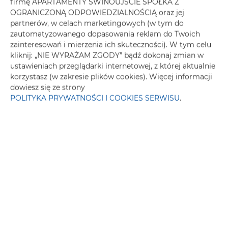
firmę APARTAMENTY ŚWINOUJŚCIE SPÓŁKA Z
OGRANICZONĄ ODPOWIEDZIALNOŚCIĄ oraz jej
Szafa / garderoba
partnerów, w celach marketingowych (w tym do
zautomatyzowanego dopasowania reklam do Twoich
zainteresowań i mierzenia ich skuteczności). W tym celu
Sprzęt do prasowania
kliknij: „NIE WYRAŻAM ZGODY” bądź dokonaj zmian w
ustawieniach przeglądarki internetowej, z której aktualnie
Sofa
korzystasz (w zakresie plików cookies). Więcej informacji
dowiesz się ze strony
POLITYKA PRYWATNOŚCI I COOKIES SERWISU
.
Pralka
Telewizor z płaskim ekranem
Część jadalna
Stół
Płyta kuchenna