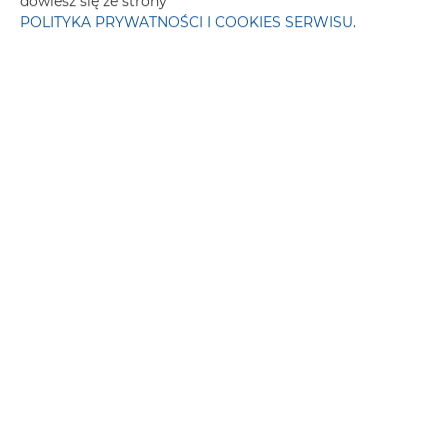
dowiesz się ze strony
POLITYKA PRYWATNOŚCI I COOKIES SERWISU
.
Telewizor
Płyta kuchenna
Toster
Czajnik elektryczny
Aneks kuchenny
Ekspres do kawy
Winda
Pościel