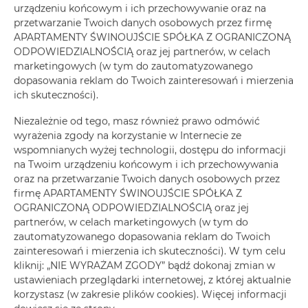
ZAREZERWUJ TERAZ
urządzeniu końcowym i ich przechowywanie oraz na
przetwarzanie Twoich danych osobowych przez firmę
APARTAMENTY ŚWINOUJŚCIE SPÓŁKA Z OGRANICZONĄ
ODPOWIEDZIALNOŚCIĄ oraz jej partnerów, w celach
Udogodnienia
marketingowych (w tym do zautomatyzowanego
dopasowania reklam do Twoich zainteresowań i mierzenia
Lodówka
ich skuteczności).
Niezależnie od tego, masz również prawo odmówić
Prysznic
wyrażenia zgody na korzystanie w Internecie ze
wspomnianych wyżej technologii, dostępu do informacji
Żelazko
na Twoim urządzeniu końcowym i ich przechowywania
oraz na przetwarzanie Twoich danych osobowych przez
firmę APARTAMENTY ŚWINOUJŚCIE SPÓŁKA Z
Wieszak na ubrania
OGRANICZONĄ ODPOWIEDZIALNOŚCIĄ oraz jej
partnerów, w celach marketingowych (w tym do
Rozkładana sofa
zautomatyzowanego dopasowania reklam do Twoich
zainteresowań i mierzenia ich skuteczności). W tym celu
kliknij: „NIE WYRAŻAM ZGODY” bądź dokonaj zmian w
Pralka
ustawieniach przeglądarki internetowej, z której aktualnie
korzystasz (w zakresie plików cookies). Więcej informacji
Prywatna łazienka