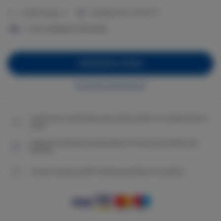
2
Liczba miejsc:
4
Powierzchnia:
30,00 m
2 sofy rozkładane (Sofa Bed)
ZAREZERWUJ TERAZ
Sprawdź dostępność
Gwarancja najniższej ceny pokoi tylko na naszej stronie
www
Natychmiastowe potwierdzenie rezerwacji (płatność
online)
Gwarantujemy pełne bezpieczeństwo transakcji