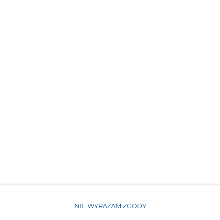
Plac zabaw dla dzieci
Obiekt przyjazny dla dzieci
Bezpłatne Wi-Fi
WŁAŚCIWOŚCI POKOJU
ZASADY I OPŁATY
OPCJE DODATKOWE
DLA REZERWUJĄCYCH
NIE WYRAŻAM ZGODY