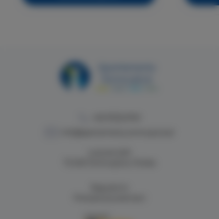
+48 913224749
info@apartamenty.swinoujscie.pl
Lutycka 2a/4
72-600 Świnoujście, Polska
Regulamin
Polityka prywatności