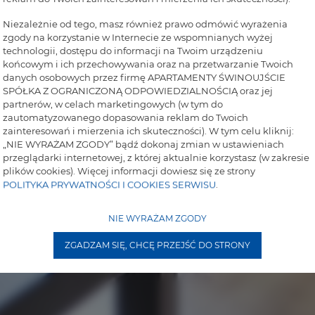
Niezależnie od tego, masz również prawo odmówić wyrażenia
zgody na korzystanie w Internecie ze wspomnianych wyżej
technologii, dostępu do informacji na Twoim urządzeniu
końcowym i ich przechowywania oraz na przetwarzanie Twoich
danych osobowych przez firmę APARTAMENTY ŚWINOUJŚCIE
SPÓŁKA Z OGRANICZONĄ ODPOWIEDZIALNOŚCIĄ oraz jej
partnerów, w celach marketingowych (w tym do
zautomatyzowanego dopasowania reklam do Twoich
zainteresowań i mierzenia ich skuteczności). W tym celu kliknij:
„NIE WYRAŻAM ZGODY” bądź dokonaj zmian w ustawieniach
przeglądarki internetowej, z której aktualnie korzystasz (w zakresie
plików cookies). Więcej informacji dowiesz się ze strony
POLITYKA PRYWATNOŚCI I COOKIES SERWISU
.
NIE WYRAŻAM ZGODY
ZGADZAM SIĘ, CHCĘ PRZEJŚĆ DO STRONY