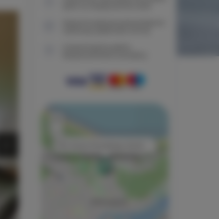
tylko na naszej stronie www
Natychmiastowe potwierdzenie
rezerwacji (płatność online)
Gwarantujemy pełne
bezpieczeństwo transakcji
+
−
×
Villa Teresa Piłsudskiego 22a/25