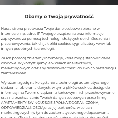
Dbamy o Twoją prywatność
Nasza strona przetwarza Twoje dane osobowe zbierane w
Internecie, np. adres IP Twojego urządzenia oraz informacje
zapisywane za pomocą technologii służących do ich śledzenia i
przechowywania, takich jak pliki cookies, sygnalizatory www lub
innych podobnych technologii.
Za ich pomocą zbieramy informacje, które mogą stanowić dane
osobowe. Wykorzystujemy je w celach analitycznych,
marketingowych oraz aby dostosować treści do Twoich preferencji i
zainteresowań.
Wyrażam zgodę na korzystanie z technologii automatycznego
śledzenia i zbierania danych, w tym z plików cookies, dostęp do
informacji na Twoim urządzeniu końcowym i ich przechowywanie
oraz na przetwarzanie Twoich danych osobowych przez firmę
APARTAMENTY ŚWINOUJŚCIE SPÓŁKA Z OGRANICZONĄ
ODPOWIEDZIALNOŚCIĄ oraz jej partnerów, w celach
marketingowych (w tym do zautomatyzowanego dopasowania
reklam do Twoich zainteresowań i mierzenia ich skuteczności).