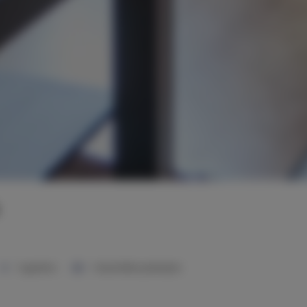
1 sypialnia
1 duże łóżko podwójne