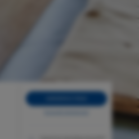
ZAREZERWUJ TERAZ
Sprawdź dostępność
Gwarancja najniższej ceny pokoi