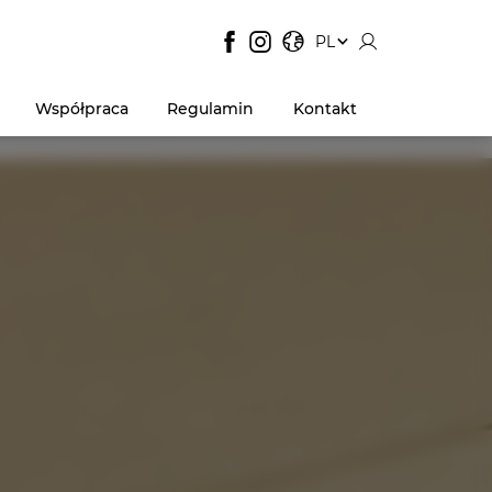
JĘZYK STRONY:
, POKAŻ DOSTĘPNE JĘZYK
PL
Współpraca
Regulamin
Kontakt