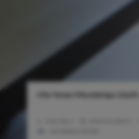
Villa Teresa Piłsudskiego 22a/25
2
Liczba miejsc:
4
Powierzchnia:
39,00 m
1 sofa rozkładana (Sofa Bed)