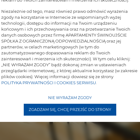
reklam do Twoich zainteresowań i mierzenia ich skuteczności).
Niezależnie od tego, masz również prawo odmówić wyrażenia
zgody na korzystanie w Internecie ze wspomnianych wyżej
technologii, dostępu do informacji na Twoim urządzeniu
końcowym i ich przechowywania oraz na przetwarzanie Twoich
danych osobowych przez firmę APARTAMENTY ŚWINOUJŚCIE
SPÓŁKA Z OGRANICZONĄ ODPOWIEDZIALNOŚCIĄ oraz jej
partnerów, w celach marketingowych (w tym do
zautomatyzowanego dopasowania reklam do Twoich
zainteresowań i mierzenia ich skuteczności). W tym celu kliknij:
„NIE WYRAŻAM ZGODY” bądź dokonaj zmian w ustawieniach
przeglądarki internetowej, z której aktualnie korzystasz (w zakresie
plików cookies). Więcej informacji dowiesz się ze strony
POLITYKA PRYWATNOŚCI I COOKIES SERWISU
.
NIE WYRAŻAM ZGODY
ZGADZAM SIĘ, CHCĘ PRZEJŚĆ DO STRONY