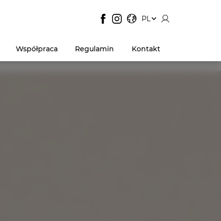
JĘZYK STRONY:
, POKAŻ DOSTĘPNE JĘZYK
PL
Współpraca
Regulamin
Kontakt