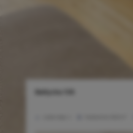
Bałtycka 11/6
2
Liczba miejsc:
4
Powierzchnia:
39,00 m