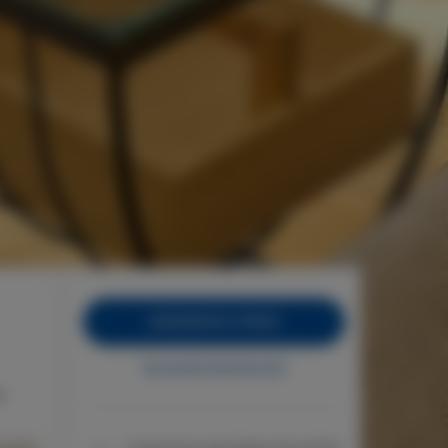
ZAREZERWUJ TERAZ
Sprawdź dostępność
)
Gwarancja najniższej ceny pokoi