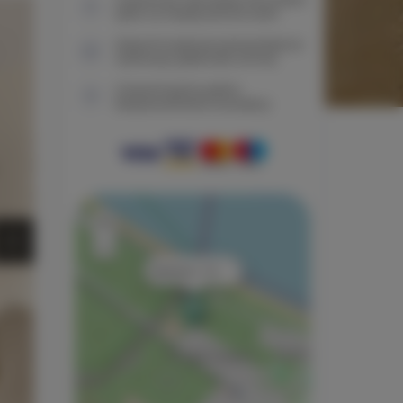
tylko na naszej stronie www
Natychmiastowe potwierdzenie
rezerwacji (płatność online)
Gwarantujemy pełne
bezpieczeństwo transakcji
+
−
×
Bałtycka 11/6