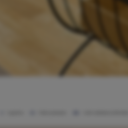
1 sypialnia
1 łóżko podwójne
1 sofa rozkładana (Sofa Bed