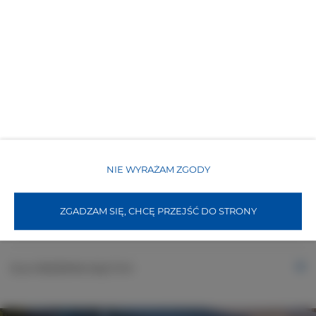
Obiekt przyjazny dla dzieci
Bezpłatne Wi-Fi
WŁAŚCIWOŚCI POKOJU
NIE WYRAŻAM ZGODY
ZASADY I OPŁATY
ZGADZAM SIĘ, CHCĘ PRZEJŚĆ DO STRONY
OPCJE DODATKOWE
DLA REZERWUJĄCYCH