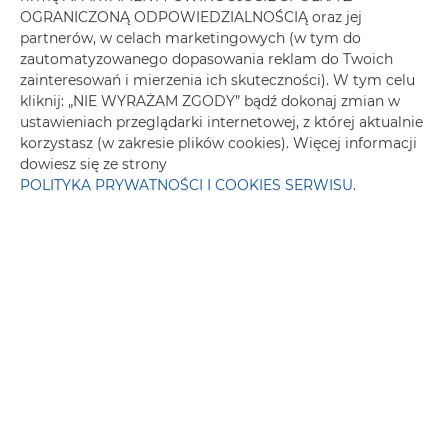
OGRANICZONĄ ODPOWIEDZIALNOŚCIĄ oraz jej
Część wypoczynkowa
partnerów, w celach marketingowych (w tym do
zautomatyzowanego dopasowania reklam do Twoich
Pralka
zainteresowań i mierzenia ich skuteczności). W tym celu
kliknij: „NIE WYRAŻAM ZGODY” bądź dokonaj zmian w
ustawieniach przeglądarki internetowej, z której aktualnie
Przyjazny alergikom
korzystasz (w zakresie plików cookies). Więcej informacji
dowiesz się ze strony
Grill
POLITYKA PRYWATNOŚCI I COOKIES SERWISU
.
Płyta kuchenna
Toster
Zmywarka
Czajnik elektryczny
Meble ogrodowe