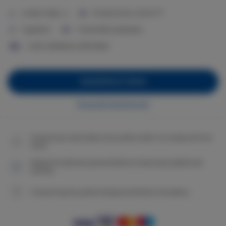
2
Liczba miejsc:
4
Powierzchnia:
45,00 m
1 sypialnia
1 duże łóżko podwójne
1 sofa rozkładana (Sofa Bed)
ZAREZERWUJ TERAZ
Sprawdź dostępność
Gwarancja najniższej ceny pokoi tylko na naszej stronie
www
Natychmiastowe potwierdzenie rezerwacji (płatność
online)
Gwarantujemy pełne bezpieczeństwo transakcji