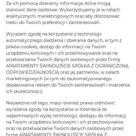
Za ich pomocą zbieramy informacje, które mogą
stanowić dane osobowe. Wykorzystujemy je w celach
ZAREZERWUJ TERAZ
analitycznych, marketingowych oraz aby dostosować
treści do Twoich preferencji i zainteresowań.
Udogodnienia
Wyrażam zgodę na korzystanie z technologii
automatycznego śledzenia i zbierania danych, w tym z
plików cookies, dostęp do informacji na Twoim
Lodówka
urządzeniu końcowym i ich przechowywanie oraz na
przetwarzanie Twoich danych osobowych przez firmę
APARTAMENTY ŚWINOUJŚCIE SPÓŁKA Z OGRANICZONĄ
Prysznic
ODPOWIEDZIALNOŚCIĄ oraz jej partnerów, w celach
marketingowych (w tym do zautomatyzowanego
Suszarka do włosów
dopasowania reklam do Twoich zainteresowań i mierzenia
ich skuteczności).
Rozkładana sofa
Niezależnie od tego, masz również prawo odmówić
wyrażenia zgody na korzystanie w Internecie ze
Szafa / garderoba
wspomnianych wyżej technologii, dostępu do informacji
na Twoim urządzeniu końcowym i ich przechowywania
oraz na przetwarzanie Twoich danych osobowych przez
Sprzęt do prasowania
firmę APARTAMENTY ŚWINOUJŚCIE SPÓŁKA Z