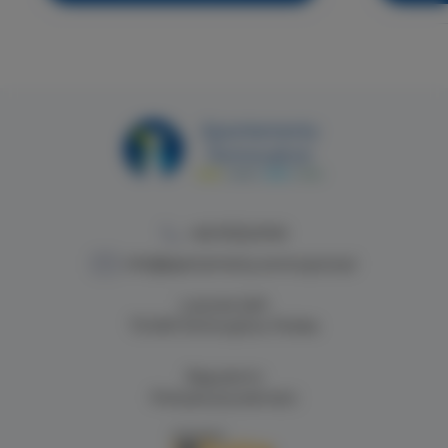
+48 913224749
info@apartamenty.swinoujscie.pl
Lutycka 2a/4
72-600 Świnoujście, Polska
Regulamin
Polityka prywatności