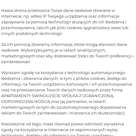
Nasza strona przetwarza Twoje dane osobowe zbierane w
Internecie, np. adres IP Twojego urządzenia oraz informacje
zapisywane za pomocą technologii służących do ich śledzenia i
przechowywania, takich jak pliki cookies, sygnalizatory www lub
innych podobnych technologii.
Za ich pomocą zbieramy informacje, które mogą stanowić dane
osobowe. Wykorzystujemy je w celach analitycznych,
marketingowych oraz aby dostosować treści do Twoich preferencji i
zainteresowań.
Wyrażam zgodę na korzystanie z technologii automatycznego
śledzenia i zbierania danych, w tym z plików cookies, dostęp do
informacji na Twoim urządzeniu końcowym i ich przechowywanie
oraz na przetwarzanie Twoich danych osobowych przez firmę
APARTAMENTY ŚWINOUJŚCIE SPÓŁKA Z OGRANICZONĄ
ODPOWIEDZIALNOŚCIĄ oraz jej partnerów, w celach
marketingowych (w tym do zautomatyzowanego dopasowania
reklam do Twoich zainteresowań i mierzenia ich skuteczności).
Niezależnie od tego, masz również prawo odmówić wyrażenia
zgody na korzystanie w Internecie ze wspomnianych wyżej
technologii, dostępu do informacji na Twoim urządzeniu