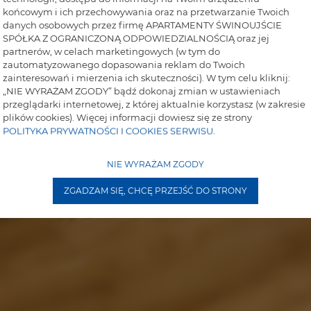
końcowym i ich przechowywania oraz na przetwarzanie Twoich
danych osobowych przez firmę APARTAMENTY ŚWINOUJŚCIE
SPÓŁKA Z OGRANICZONĄ ODPOWIEDZIALNOŚCIĄ oraz jej
partnerów, w celach marketingowych (w tym do
zautomatyzowanego dopasowania reklam do Twoich
zainteresowań i mierzenia ich skuteczności). W tym celu kliknij:
„NIE WYRAŻAM ZGODY” bądź dokonaj zmian w ustawieniach
przeglądarki internetowej, z której aktualnie korzystasz (w zakresie
plików cookies). Więcej informacji dowiesz się ze strony
POLITYKA PRYWATNOŚCI I COOKIES SERWISU
.
NIE WYRAŻAM ZGODY
ZGADZAM SIĘ, CHCĘ PRZEJŚĆ DO STRONY