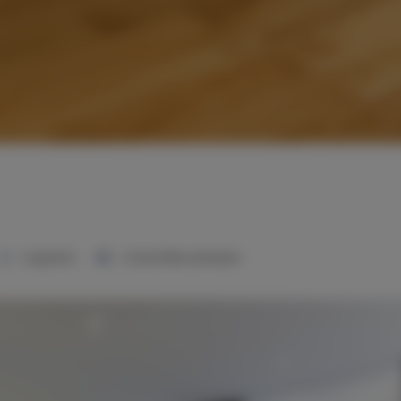
2 sypialnie
2 duże łóżka podwójne