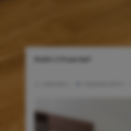
Rubin 2 Prusa 6a/1
2
Liczba miejsc:
4
Powierzchnia:
37,00 m