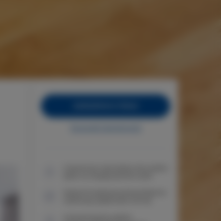
ZAREZERWUJ TERAZ
Sprawdź dostępność
Gwarancja najniższej ceny pokoi
tylko na naszej stronie www
Natychmiastowe potwierdzenie
rezerwacji (płatność online)
Gwarantujemy pełne