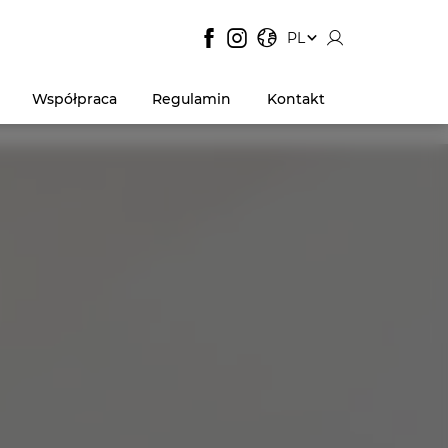
JĘZYK STRONY:
, POKAŻ DOSTĘPNE JĘZYK
PL
Współpraca
Regulamin
Kontakt