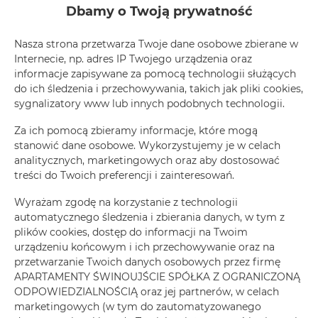
ZAREZERWUJ TERAZ
Dbamy o Twoją prywatność
Nasza strona przetwarza Twoje dane osobowe zbierane w
Udogodnienia
Internecie, np. adres IP Twojego urządzenia oraz
informacje zapisywane za pomocą technologii służących
do ich śledzenia i przechowywania, takich jak pliki cookies,
Klimatyzacja
sygnalizatory www lub innych podobnych technologii.
Za ich pomocą zbieramy informacje, które mogą
Lodówka
stanowić dane osobowe. Wykorzystujemy je w celach
analitycznych, marketingowych oraz aby dostosować
Prysznic
treści do Twoich preferencji i zainteresowań.
Wyrażam zgodę na korzystanie z technologii
Telewizja kablowa
automatycznego śledzenia i zbierania danych, w tym z
plików cookies, dostęp do informacji na Twoim
Suszarka do włosów
urządzeniu końcowym i ich przechowywanie oraz na
przetwarzanie Twoich danych osobowych przez firmę
APARTAMENTY ŚWINOUJŚCIE SPÓŁKA Z OGRANICZONĄ
Szafa / garderoba
ODPOWIEDZIALNOŚCIĄ oraz jej partnerów, w celach
marketingowych (w tym do zautomatyzowanego
Sprzęt do prasowania