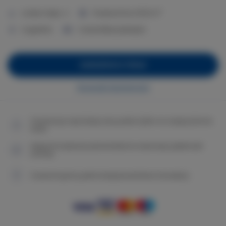
2
Liczba miejsc:
4
Powierzchnia:
67,25 m
2 sypialnie
2 duże łóżka podwójne
ZAREZERWUJ TERAZ
Sprawdź dostępność
Gwarancja najniższej ceny pokoi tylko na naszej stronie
www
Natychmiastowe potwierdzenie rezerwacji (płatność
online)
Gwarantujemy pełne bezpieczeństwo transakcji