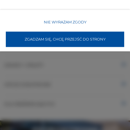
Papier toaletowy
NIE WYRAŻAM ZGODY
Obiekt przyjazny dla dzieci
ZGADZAM SIĘ, CHCĘ PRZEJŚĆ DO STRONY
WŁAŚCIWOŚCI POKOJU
ZASADY I OPŁATY
OPCJE DODATKOWE
DLA REZERWUJĄCYCH