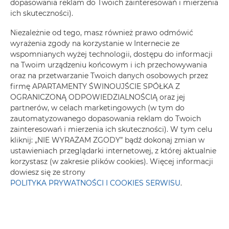
dopasowania reklam do Twoich zainteresowań i mierzenia
ich skuteczności).
Sofa
Niezależnie od tego, masz również prawo odmówić
wyrażenia zgody na korzystanie w Internecie ze
Część wypoczynkowa
wspomnianych wyżej technologii, dostępu do informacji
na Twoim urządzeniu końcowym i ich przechowywania
Pralka
oraz na przetwarzanie Twoich danych osobowych przez
firmę APARTAMENTY ŚWINOUJŚCIE SPÓŁKA Z
OGRANICZONĄ ODPOWIEDZIALNOŚCIĄ oraz jej
Przyjazny alergikom
partnerów, w celach marketingowych (w tym do
zautomatyzowanego dopasowania reklam do Twoich
Prywatna łazienka
zainteresowań i mierzenia ich skuteczności). W tym celu
kliknij: „NIE WYRAŻAM ZGODY” bądź dokonaj zmian w
ustawieniach przeglądarki internetowej, z której aktualnie
Telewizor
korzystasz (w zakresie plików cookies). Więcej informacji
dowiesz się ze strony
Stół
POLITYKA PRYWATNOŚCI I COOKIES SERWISU
.
Piekarnik