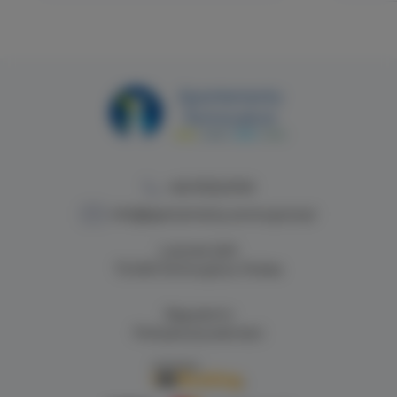
+48 913224749
info@apartamenty.swinoujscie.pl
Lutycka 2a/4
72-600 Świnoujście, Polska
Regulamin
Polityka prywatności