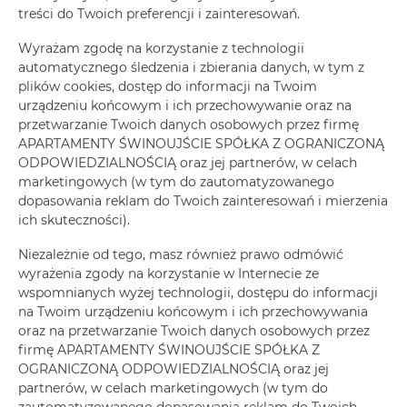
treści do Twoich preferencji i zainteresowań.
ZAREZERWUJ TERAZ
Wyrażam zgodę na korzystanie z technologii
automatycznego śledzenia i zbierania danych, w tym z
plików cookies, dostęp do informacji na Twoim
Udogodnienia
urządzeniu końcowym i ich przechowywanie oraz na
przetwarzanie Twoich danych osobowych przez firmę
APARTAMENTY ŚWINOUJŚCIE SPÓŁKA Z OGRANICZONĄ
Lodówka
ODPOWIEDZIALNOŚCIĄ oraz jej partnerów, w celach
marketingowych (w tym do zautomatyzowanego
Prysznic
dopasowania reklam do Twoich zainteresowań i mierzenia
ich skuteczności).
Suszarka do włosów
Niezależnie od tego, masz również prawo odmówić
wyrażenia zgody na korzystanie w Internecie ze
wspomnianych wyżej technologii, dostępu do informacji
Rozkładana sofa
na Twoim urządzeniu końcowym i ich przechowywania
oraz na przetwarzanie Twoich danych osobowych przez
Szafa / garderoba
firmę APARTAMENTY ŚWINOUJŚCIE SPÓŁKA Z
OGRANICZONĄ ODPOWIEDZIALNOŚCIĄ oraz jej
Sprzęt do prasowania
partnerów, w celach marketingowych (w tym do