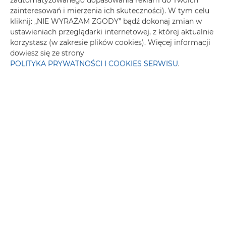
zautomatyzowanego dopasowania reklam do Twoich
zainteresowań i mierzenia ich skuteczności). W tym celu
Pralka
kliknij: „NIE WYRAŻAM ZGODY” bądź dokonaj zmian w
ustawieniach przeglądarki internetowej, z której aktualnie
Przyjazny alergikom
korzystasz (w zakresie plików cookies). Więcej informacji
dowiesz się ze strony
POLITYKA PRYWATNOŚCI I COOKIES SERWISU
.
Telewizor z płaskim ekranem
Część jadalna
Płyta kuchenna
Toster
Czajnik elektryczny
Meble ogrodowe
Aneks kuchenny