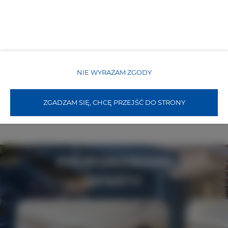
WŁAŚCIWOŚCI POKOJU
ZASADY I OPŁATY
NIE WYRAŻAM ZGODY
OPCJE DODATKOWE
ZGADZAM SIĘ, CHCĘ PRZEJŚĆ DO STRONY
DLA REZERWUJĄCYCH
PROPONOWANE
OFERTY