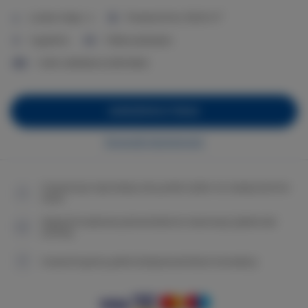
2
Liczba miejsc:
4
Powierzchnia:
39,00 m
1 sypialnia
1 łóżko podwójne
1 sofa rozkładana (Sofa Bed)
ZAREZERWUJ TERAZ
Sprawdź dostępność
Gwarancja najniższej ceny pokoi tylko na naszej stronie
www
Natychmiastowe potwierdzenie rezerwacji (płatność
online)
Gwarantujemy pełne bezpieczeństwo transakcji