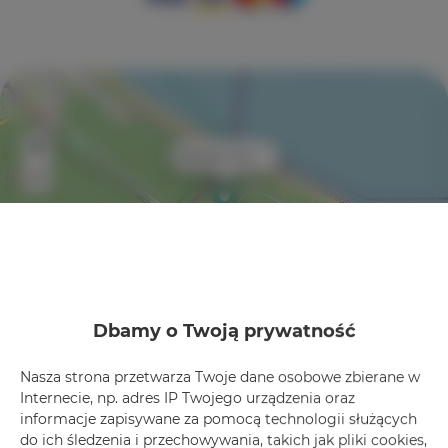
+
×
Bałtycka 10/2
−
Dbamy o Twoją prywatność
Leaflet
| ©
OpenStreetMap
contributors
Nasza strona przetwarza Twoje dane osobowe zbierane w
Internecie, np. adres IP Twojego urządzenia oraz
Zobacz na mapie
informacje zapisywane za pomocą technologii służących
do ich śledzenia i przechowywania, takich jak pliki cookies,