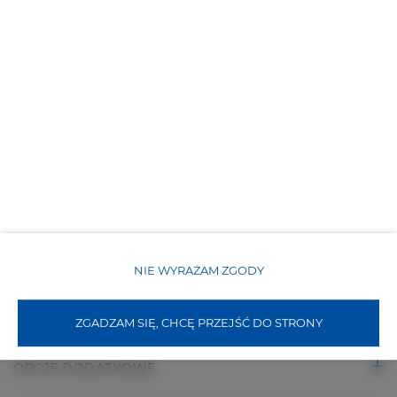
Widok na wewnętrzny dziedziniec
Plac zabaw dla dzieci
Obiekt przyjazny dla dzieci
Bezpłatne Wi-Fi
WŁAŚCIWOŚCI POKOJU
NIE WYRAŻAM ZGODY
ZASADY I OPŁATY
ZGADZAM SIĘ, CHCĘ PRZEJŚĆ DO STRONY
OPCJE DODATKOWE