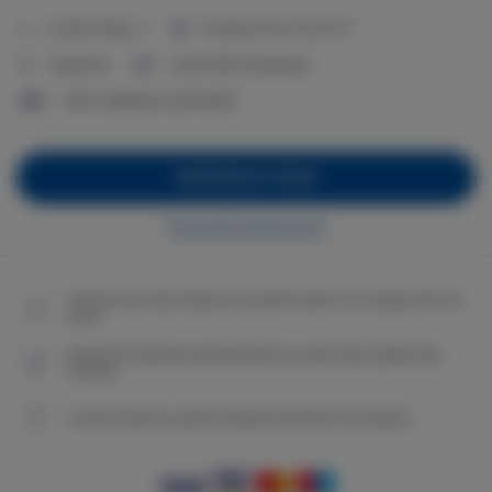
2
Liczba miejsc:
4
Powierzchnia:
35,00 m
1 sypialnia
1 duże łóżko podwójne
1 sofa rozkładana (Sofa Bed)
ZAREZERWUJ TERAZ
Sprawdź dostępność
Gwarancja najniższej ceny pokoi tylko na naszej stronie
www
Natychmiastowe potwierdzenie rezerwacji (płatność
online)
Gwarantujemy pełne bezpieczeństwo transakcji