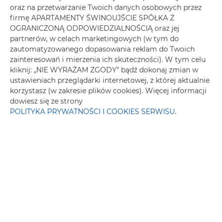
oraz na przetwarzanie Twoich danych osobowych przez
Szafa / garderoba
firmę APARTAMENTY ŚWINOUJŚCIE SPÓŁKA Z
OGRANICZONĄ ODPOWIEDZIALNOŚCIĄ oraz jej
partnerów, w celach marketingowych (w tym do
Sprzęt do prasowania
zautomatyzowanego dopasowania reklam do Twoich
zainteresowań i mierzenia ich skuteczności). W tym celu
Pralka
kliknij: „NIE WYRAŻAM ZGODY” bądź dokonaj zmian w
ustawieniach przeglądarki internetowej, z której aktualnie
Przyjazny alergikom
korzystasz (w zakresie plików cookies). Więcej informacji
dowiesz się ze strony
POLITYKA PRYWATNOŚCI I COOKIES SERWISU
.
Telewizor z płaskim ekranem
Płyta kuchenna
Toster
Zmywarka
Meble ogrodowe