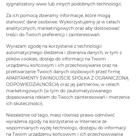
sygnalizatory www lub innych podobnych technologii.
ZAREZERWUJ TERAZ
Za ich pomocą zbieramy informacje, które mogą
stanowić dane osobowe. Wykorzystujemy je w celach
analitycznych, marketingowych oraz aby dostosować
Udogodnienia
treści do Twoich preferencji i zainteresowań.
Wyrażam zgodę na korzystanie z technologii
Lodówka
automatycznego śledzenia i zbierania danych, w tym z
plików cookies, dostęp do informacji na Twoim
urządzeniu końcowym i ich przechowywanie oraz na
Wyposażenie łazienki
przetwarzanie Twoich danych osobowych przez firmę
APARTAMENTY ŚWINOUJŚCIE SPÓŁKA Z OGRANICZONĄ
Prysznic
ODPOWIEDZIALNOŚCIĄ oraz jej partnerów, w celach
marketingowych (w tym do zautomatyzowanego
dopasowania reklam do Twoich zainteresowań i mierzenia
Telewizja kablowa
ich skuteczności).
Suszarka do włosów
Niezależnie od tego, masz również prawo odmówić
wyrażenia zgody na korzystanie w Internecie ze
wspomnianych wyżej technologii, dostępu do informacji
Rozkładana sofa
na Twoim urządzeniu końcowym i ich przechowywania