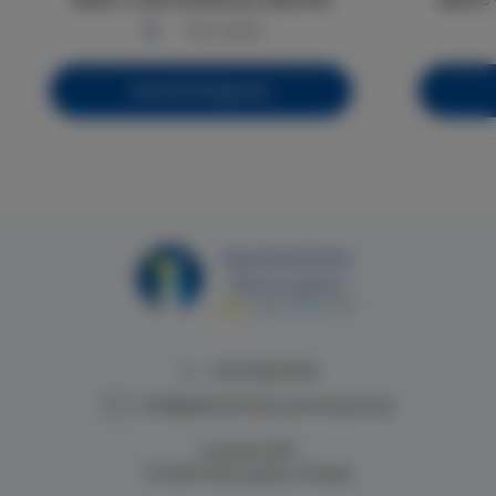
max. osób 5
Sprawdź dostępność
+48 913224749
info@apartamenty.swinoujscie.pl
Lutycka 2a/4
72-600 Świnoujście, Polska