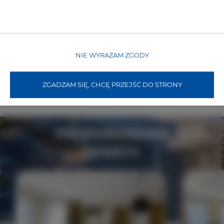
ZASADY I OPŁATY
OPCJE DODATKOWE
NIE WYRAŻAM ZGODY
ZGADZAM SIĘ, CHCĘ PRZEJŚĆ DO STRONY
DLA REZERWUJĄCYCH
PROPONOWANE
OFERTY