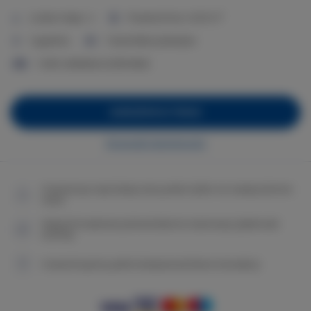
2
Liczba miejsc:
4
Powierzchnia:
41,00 m
1 sypialnia
1 duże łóżko podwójne
1 sofa rozkładana (Sofa Bed)
ZAREZERWUJ TERAZ
Sprawdź dostępność
Gwarancja najniższej ceny pokoi tylko na naszej stronie
www
Natychmiastowe potwierdzenie rezerwacji (płatność
online)
Gwarantujemy pełne bezpieczeństwo transakcji