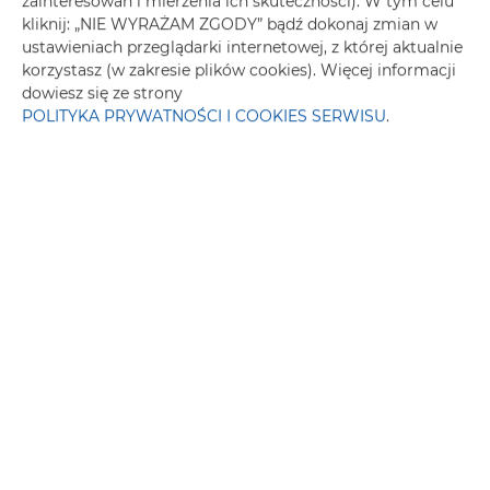
zainteresowań i mierzenia ich skuteczności). W tym celu
kliknij: „NIE WYRAŻAM ZGODY” bądź dokonaj zmian w
Prywatna łazienka
ustawieniach przeglądarki internetowej, z której aktualnie
korzystasz (w zakresie plików cookies). Więcej informacji
Telewizor
dowiesz się ze strony
POLITYKA PRYWATNOŚCI I COOKIES SERWISU
.
Część jadalna
Stół
Płyta kuchenna
Toster
Czajnik elektryczny
Aneks kuchenny
Przybory kuchenne