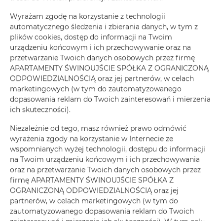
Wyrażam zgodę na korzystanie z technologii
ZAREZERWUJ TERAZ
automatycznego śledzenia i zbierania danych, w tym z
plików cookies, dostęp do informacji na Twoim
urządzeniu końcowym i ich przechowywanie oraz na
Udogodnienia
przetwarzanie Twoich danych osobowych przez firmę
APARTAMENTY ŚWINOUJŚCIE SPÓŁKA Z OGRANICZONĄ
ODPOWIEDZIALNOŚCIĄ oraz jej partnerów, w celach
Prysznic
marketingowych (w tym do zautomatyzowanego
dopasowania reklam do Twoich zainteresowań i mierzenia
Suszarka do włosów
ich skuteczności).
Niezależnie od tego, masz również prawo odmówić
Wieszak na ubrania
wyrażenia zgody na korzystanie w Internecie ze
wspomnianych wyżej technologii, dostępu do informacji
Rozkładana sofa
na Twoim urządzeniu końcowym i ich przechowywania
oraz na przetwarzanie Twoich danych osobowych przez
firmę APARTAMENTY ŚWINOUJŚCIE SPÓŁKA Z
Sprzęt do prasowania
OGRANICZONĄ ODPOWIEDZIALNOŚCIĄ oraz jej
partnerów, w celach marketingowych (w tym do
Część wypoczynkowa
zautomatyzowanego dopasowania reklam do Twoich