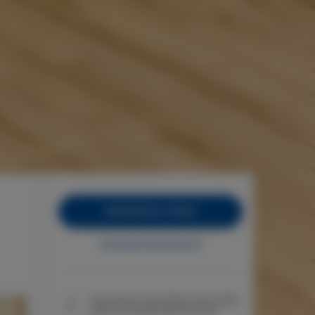
ZAREZERWUJ TERAZ
Sprawdź dostępność
Gwarancja najniższej ceny pokoi
tylko na naszej stronie www