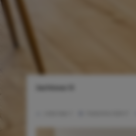
Jachtowa 13
2
Liczba miejsc:
3
Powierzchnia:
32,60 m