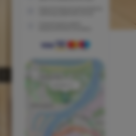
Natychmiastowe potwierdzenie
rezerwacji (płatność online)
Gwarantujemy pełne
bezpieczeństwo transakcji
+
−
×
Jachtowa 13