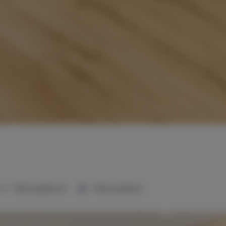
1 łóżko pojedyncze
1 łóżko podwójne