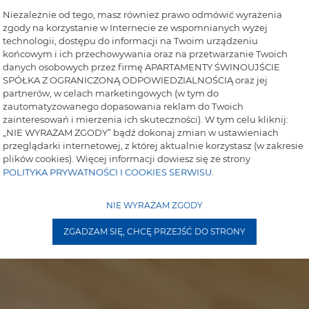
Niezależnie od tego, masz również prawo odmówić wyrażenia
zgody na korzystanie w Internecie ze wspomnianych wyżej
technologii, dostępu do informacji na Twoim urządzeniu
końcowym i ich przechowywania oraz na przetwarzanie Twoich
danych osobowych przez firmę APARTAMENTY ŚWINOUJŚCIE
SPÓŁKA Z OGRANICZONĄ ODPOWIEDZIALNOŚCIĄ oraz jej
partnerów, w celach marketingowych (w tym do
zautomatyzowanego dopasowania reklam do Twoich
zainteresowań i mierzenia ich skuteczności). W tym celu kliknij:
„NIE WYRAŻAM ZGODY” bądź dokonaj zmian w ustawieniach
przeglądarki internetowej, z której aktualnie korzystasz (w zakresie
plików cookies). Więcej informacji dowiesz się ze strony
POLITYKA PRYWATNOŚCI I COOKIES SERWISU
.
NIE WYRAŻAM ZGODY
ZGADZAM SIĘ, CHCĘ PRZEJŚĆ DO STRONY