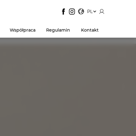
JĘZYK STRONY:
, POKAŻ DOSTĘPNE JĘZYK
PL
Współpraca
Regulamin
Kontakt