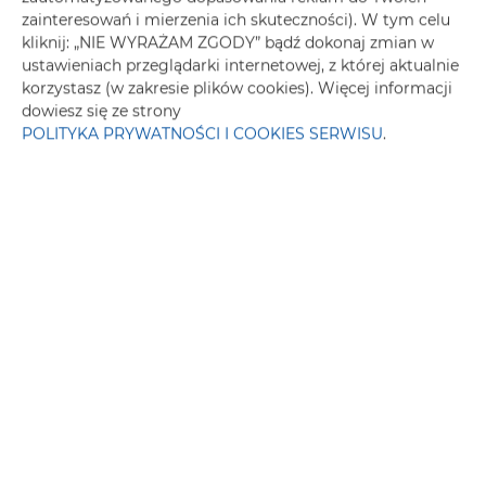
zainteresowań i mierzenia ich skuteczności). W tym celu
kliknij: „NIE WYRAŻAM ZGODY” bądź dokonaj zmian w
ustawieniach przeglądarki internetowej, z której aktualnie
korzystasz (w zakresie plików cookies). Więcej informacji
dowiesz się ze strony
POLITYKA PRYWATNOŚCI I COOKIES SERWISU
.
Apartament Bałtycki A2.3
max. osób 4
Więcej info
Poznaj cenę