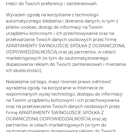
treści do Twoich preferencji i zainteresowań.
Wyrażam zgodę na korzystanie z technologii
automatycznego śledzenia i zbierania danych, w tym z
plików cookies, dostęp do informacji na Twoim
urządzeniu końcowym i ich przechowywanie oraz na
przetwarzanie Twoich danych osobowych przez firmę
APARTAMENTY ŚWINOUJŚCIE SPÓŁKA Z OGRANICZONĄ
ODPOWIEDZIALNOŚCIĄ oraz jej partnerów, w celach
Baltic Park Molo - Aleja Baltic Park Molo C306
marketingowych (w tym do zautomatyzowanego
max. osób 4
dopasowania reklam do Twoich zainteresowań i mierzenia
ich skuteczności).
Więcej info
Poznaj cenę
Niezależnie od tego, masz również prawo odmówić
wyrażenia zgody na korzystanie w Internecie ze
wspomnianych wyżej technologii, dostępu do informacji
na Twoim urządzeniu końcowym i ich przechowywania
oraz na przetwarzanie Twoich danych osobowych przez
firmę APARTAMENTY ŚWINOUJŚCIE SPÓŁKA Z
OGRANICZONĄ ODPOWIEDZIALNOŚCIĄ oraz jej
partnerów, w celach marketingowych (w tym do
zautomatyzowanego dopasowania reklam do Twoich