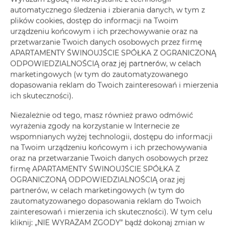
automatycznego śledzenia i zbierania danych, w tym z
UZNAM,
plików cookies, dostęp do informacji na Twoim
urządzeniu końcowym i ich przechowywanie oraz na
ŻE BĘDZIESZ NA
przetwarzanie Twoich danych osobowych przez firmę
PIĘKNEJ WYSPIE
APARTAMENTY ŚWINOUJŚCIE SPÓŁKA Z OGRANICZONĄ
ODPOWIEDZIALNOŚCIĄ oraz jej partnerów, w celach
marketingowych (w tym do zautomatyzowanego
dopasowania reklam do Twoich zainteresowań i mierzenia
Sprawdź dostępność
ich skuteczności).
Niezależnie od tego, masz również prawo odmówić
wyrażenia zgody na korzystanie w Internecie ze
wspomnianych wyżej technologii, dostępu do informacji
na Twoim urządzeniu końcowym i ich przechowywania
oraz na przetwarzanie Twoich danych osobowych przez
firmę APARTAMENTY ŚWINOUJŚCIE SPÓŁKA Z
OGRANICZONĄ ODPOWIEDZIALNOŚCIĄ oraz jej
partnerów, w celach marketingowych (w tym do
zautomatyzowanego dopasowania reklam do Twoich
zainteresowań i mierzenia ich skuteczności). W tym celu
kliknij: „NIE WYRAŻAM ZGODY” bądź dokonaj zmian w