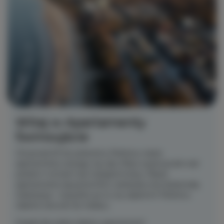
Witaj w Apartamenty
Świnoujście
Od ponad 20 lat polecamy Państwu nasze
apartamenty starając się, aby Wasz wypoczynek nad
polskim morzem był niezapomniany. Nasze
apartamenty łączą komfort, estetykę oraz doskonałą
lokalizację – wszystko po to, by zapewnić Państwu
idealne warunki do relaksu.
Znajdź dla siebie idealny apartament!