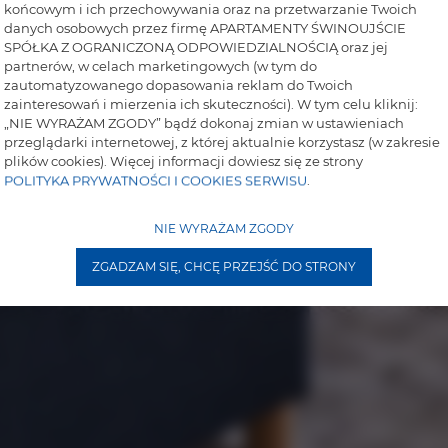
końcowym i ich przechowywania oraz na przetwarzanie Twoich
danych osobowych przez firmę APARTAMENTY ŚWINOUJŚCIE
SPÓŁKA Z OGRANICZONĄ ODPOWIEDZIALNOŚCIĄ oraz jej
partnerów, w celach marketingowych (w tym do
zautomatyzowanego dopasowania reklam do Twoich
zainteresowań i mierzenia ich skuteczności). W tym celu kliknij:
„NIE WYRAŻAM ZGODY” bądź dokonaj zmian w ustawieniach
przeglądarki internetowej, z której aktualnie korzystasz (w zakresie
plików cookies). Więcej informacji dowiesz się ze strony
POLITYKA PRYWATNOŚCI I COOKIES SERWISU
.
NIE WYRAŻAM ZGODY
ZGADZAM SIĘ, CHCĘ PRZEJŚĆ DO STRONY