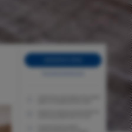
ZAREZERWUJ TERAZ
Sprawdź dostępność
Gwarancja najniższej ceny pokoi
tylko na naszej stronie www
Natychmiastowe potwierdzenie
rezerwacji (płatność online)
Gwarantujemy pełne
bezpieczeństwo transakcji