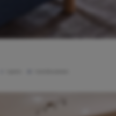
1 sypialnia
1 duże łóżko podwójne