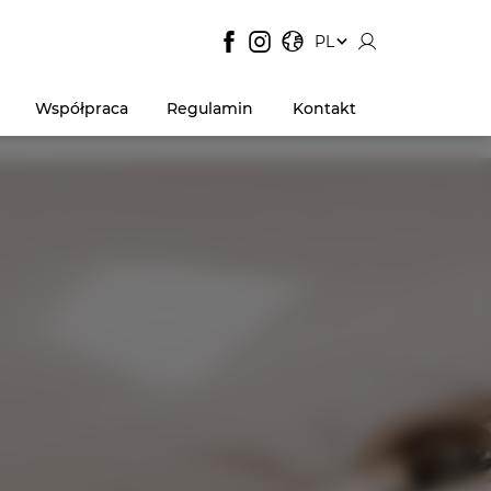
JĘZYK STRONY:
, POKAŻ DOSTĘPNE JĘZYK
PL
Współpraca
Regulamin
Kontakt