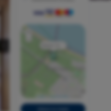
+
−
×
Bałtycka 10/4
Leaflet
| ©
OpenStreetMap
contributors
Zobacz na mapie