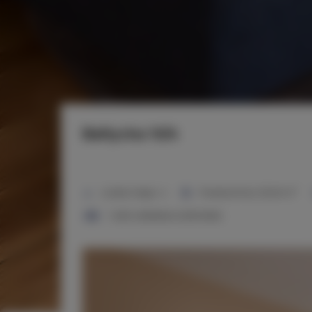
Bałtycka 10/4
2
Liczba miejsc:
4
Powierzchnia:
35,00 m
1 sofa rozkładana (Sofa Bed)