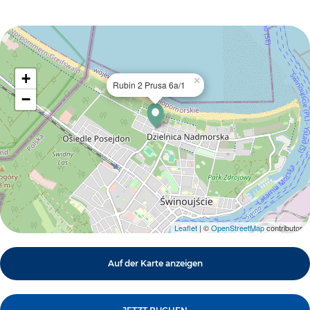
+
×
Rubin 2 Prusa 6a/1
−
Leaflet
| ©
OpenStreetMap
contributors
Auf der Karte anzeigen