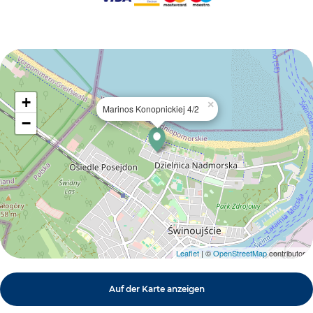
+
×
Marinos Konopnickiej 4/2
−
Leaflet
| ©
OpenStreetMap
contributors
Auf der Karte anzeigen