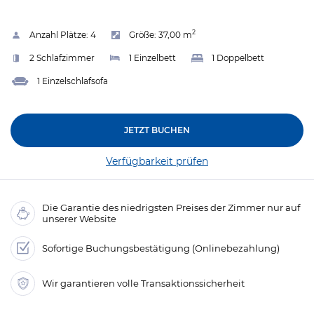
2
Anzahl Plätze:
4
Größe:
37,00 m
2 Schlafzimmer
1 Einzelbett
1 Doppelbett
1 Einzelschlafsofa
JETZT BUCHEN
Verfügbarkeit prüfen
Die Garantie des niedrigsten Preises der Zimmer nur auf
unserer Website
Sofortige Buchungsbestätigung (Onlinebezahlung)
Wir garantieren volle Transaktionssicherheit