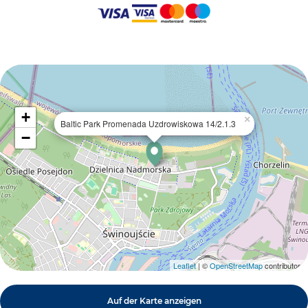
+
×
Baltic Park Promenada Uzdrowiskowa 14/2.1.3
−
Leaflet
| ©
OpenStreetMap
contributors
Auf der Karte anzeigen