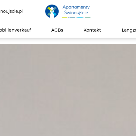
noujscie.pl
bilienverkauf
AGBs
Kontakt
Langz