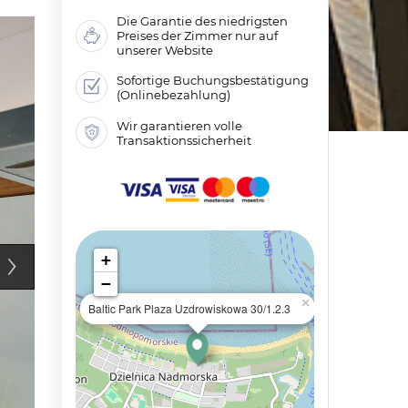
Die Garantie des niedrigsten
Preises der Zimmer nur auf
unserer Website
Sofortige Buchungsbestätigung
(Onlinebezahlung)
Wir garantieren volle
Transaktionssicherheit
+
−
×
Baltic Park Plaza Uzdrowiskowa 30/1.2.3