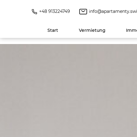
+48 913224749
info@apartamenty.swi
Start
Vermietung
Immo