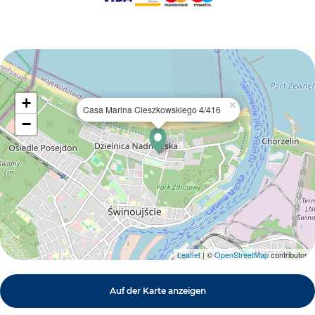
+
×
Casa Marina Cieszkowskiego 4/416
−
Leaflet
| ©
OpenStreetMap
contributors
Auf der Karte anzeigen