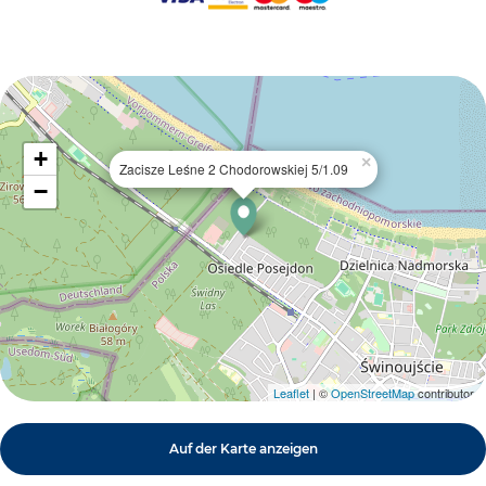
+
×
Zacisze Leśne 2 Chodorowskiej 5/1.09
−
Leaflet
| ©
OpenStreetMap
contributors
Auf der Karte anzeigen