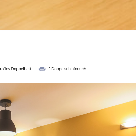
großes Doppelbett
1 Doppelschlafcouch