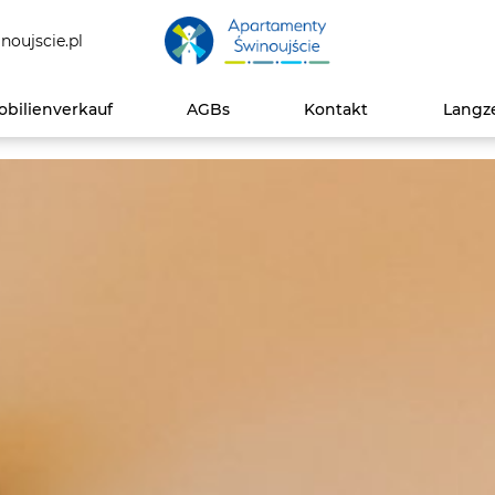
noujscie.pl
bilienverkauf
AGBs
Kontakt
Langz