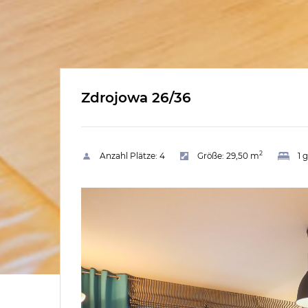
Zdrojowa 26/36
2
Anzahl Plätze:
4
Größe:
29,50 m
1 