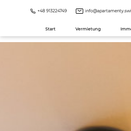
+48 913224749
info@apartamenty.swi
Start
Vermietung
Immo