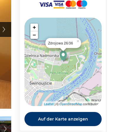
+
−
×
Zdrojowa 26/36
Leaflet
| ©
OpenStreetMap
contributors
Auf der Karte anzeigen