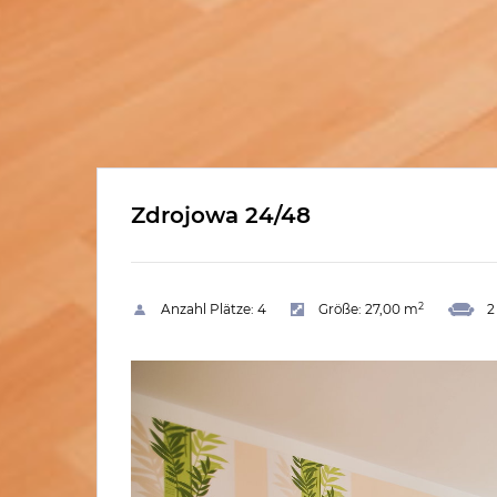
Zdrojowa 24/48
2
Anzahl Plätze:
4
Größe:
27,00 m
2