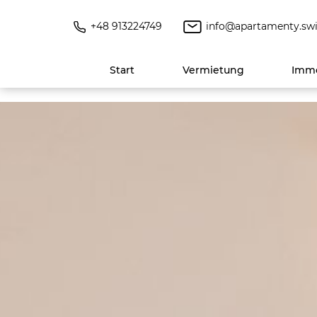
+48 913224749
info@apartamenty.swi
Start
Vermietung
Immo