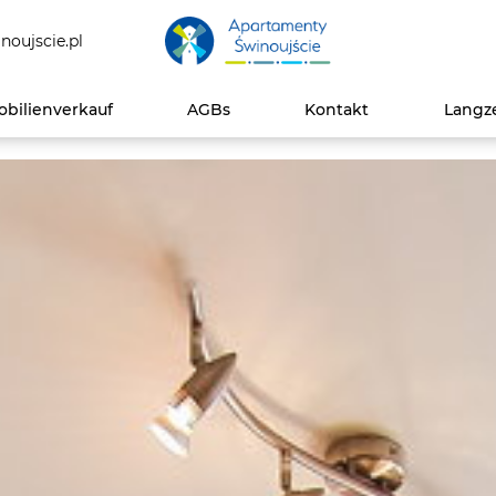
noujscie.pl
bilienverkauf
AGBs
Kontakt
Langz