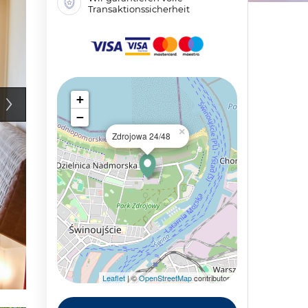
Transaktionssicherheit
+
−
×
Zdrojowa 24/48
Leaflet
| ©
OpenStreetMap
contributors