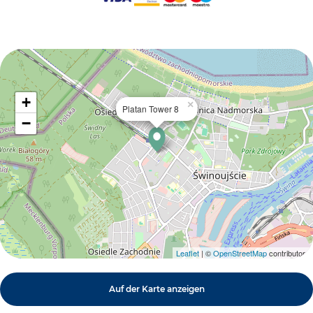
+
×
Platan Tower 8
−
Leaflet
| ©
OpenStreetMap
contributors
Auf der Karte anzeigen