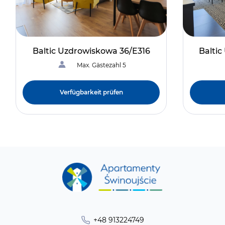
Baltic Uzdrowiskowa 36/E316
Balti
Max. Gästezahl 5
Verfügbarkeit prüfen
+48 913224749