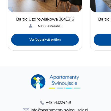
Baltic Uzdrowiskowa 36/E316
Balti
Max. Gästezahl 5
Verfügbarkeit prüfen
+48 913224749
info@apartamenty.swinoujscie.pl