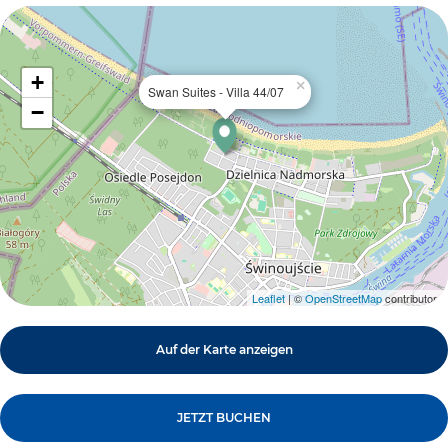
+
×
Swan Suites - Villa 44/07
−
Leaflet
| ©
OpenStreetMap
contributors
Auf der Karte anzeigen
JETZT BUCHEN