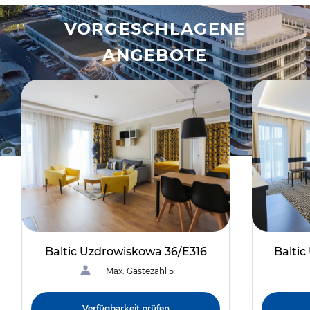
VORGESCHLAGENE
ANGEBOTE
Baltic Uzdrowiskowa 36/E316
Balti
Max. Gästezahl 5
Verfügbarkeit prüfen