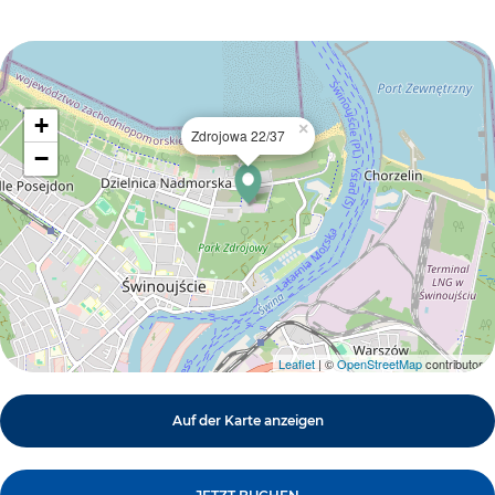
+
×
Zdrojowa 22/37
−
Leaflet
| ©
OpenStreetMap
contributors
Auf der Karte anzeigen