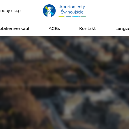
noujscie.pl
bilienverkauf
AGBs
Kontakt
Langz