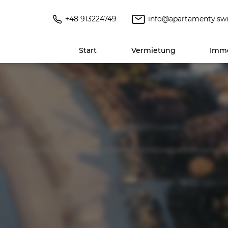
+48 913224749
info@apartamenty.swi
Start
Vermietung
Immo