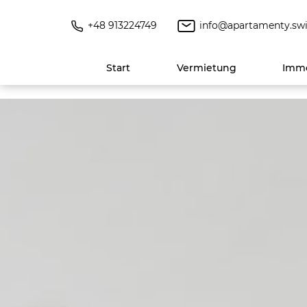
+48 913224749
info@apartamenty.swi
Start
Vermietung
Immo