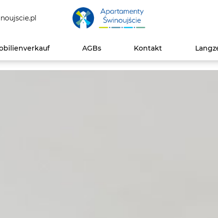
noujscie.pl
bilienverkauf
AGBs
Kontakt
Langz