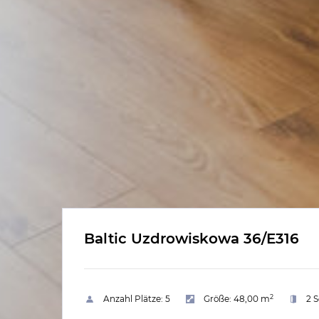
Baltic Uzdrowiskowa 36/E316
2
Anzahl Plätze:
5
Größe:
48,00 m
2 