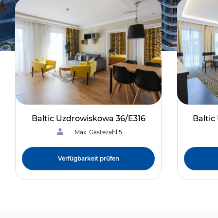
Baltic Uzdrowiskowa 36/E316
Balti
Max. Gästezahl 5
Verfügbarkeit prüfen