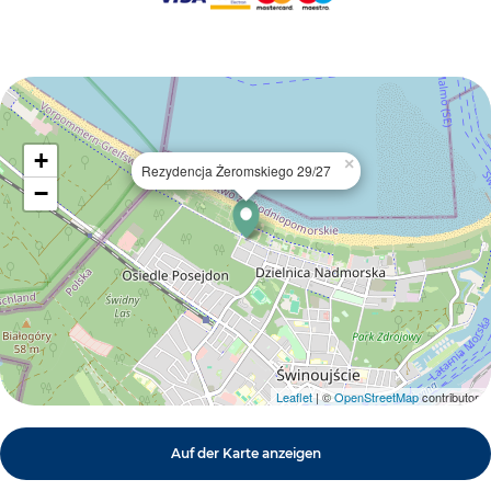
+
×
Rezydencja Żeromskiego 29/27
−
Leaflet
| ©
OpenStreetMap
contributors
Auf der Karte anzeigen