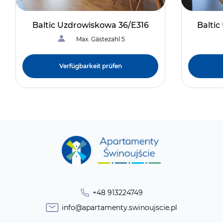
Baltic Uzdrowiskowa 36/E316
Balti
Max. Gästezahl 5
Verfügbarkeit prüfen
+48 913224749
info@apartamenty.swinoujscie.pl