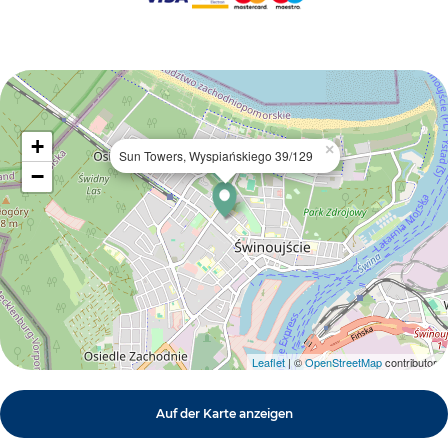
+
×
Sun Towers, Wyspiańskiego 39/129
−
Leaflet
| ©
OpenStreetMap
contributors
Auf der Karte anzeigen