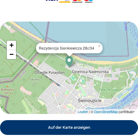
+
×
Rezydencja Sienkiewicza 28c/34
−
Leaflet
| ©
OpenStreetMap
contributors
Auf der Karte anzeigen