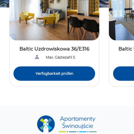
Baltic Uzdrowiskowa 36/E316
Balti
Max. Gästezahl 5
Verfügbarkeit prüfen