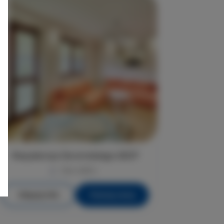
Rezydencja Żeromskiego 29/27
max. osób 4
Więcej info
Poznaj cenę