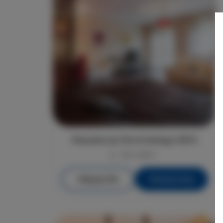
Rezydencja Żeromskiego 29/14
max. osób 4
Więcej info
Poznaj cenę