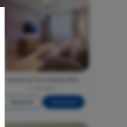
Rezydencja Żeromskiego 29/24
max. osób 4
Więcej info
Poznaj cenę