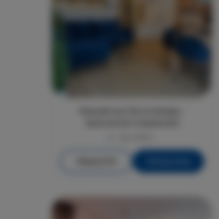
Rezydencja Żeromskiego -
Apartament Kapitański
max. osób 4
Więcej info
Poznaj cenę