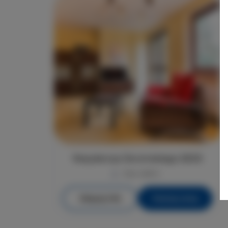
Rezydencja Żeromskiego 29/25
max. osób 4
Więcej info
Poznaj cenę