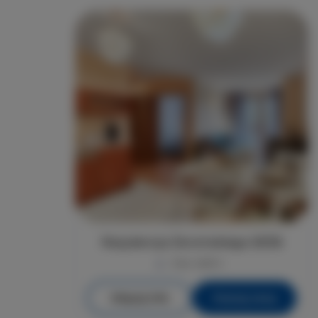
Rezydencja Żeromskiego 29/36
max. osób 4
Więcej info
Poznaj cenę