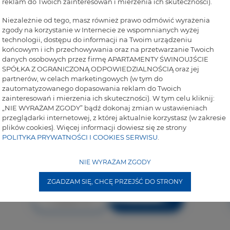
reklam do Twoich zainteresowań i mierzenia ich skuteczności).
Niezależnie od tego, masz również prawo odmówić wyrażenia
zgody na korzystanie w Internecie ze wspomnianych wyżej
technologii, dostępu do informacji na Twoim urządzeniu
końcowym i ich przechowywania oraz na przetwarzanie Twoich
danych osobowych przez firmę APARTAMENTY ŚWINOUJŚCIE
SPÓŁKA Z OGRANICZONĄ ODPOWIEDZIALNOŚCIĄ oraz jej
partnerów, w celach marketingowych (w tym do
zautomatyzowanego dopasowania reklam do Twoich
zainteresowań i mierzenia ich skuteczności). W tym celu kliknij:
„NIE WYRAŻAM ZGODY” bądź dokonaj zmian w ustawieniach
przeglądarki internetowej, z której aktualnie korzystasz (w zakresie
plików cookies). Więcej informacji dowiesz się ze strony
POLITYKA PRYWATNOŚCI I COOKIES SERWISU
.
Rezydencja Żeromskiego 29/26
NIE WYRAŻAM ZGODY
max. osób 4
ZGADZAM SIĘ, CHCĘ PRZEJŚĆ DO STRONY
Więcej info
Poznaj cenę