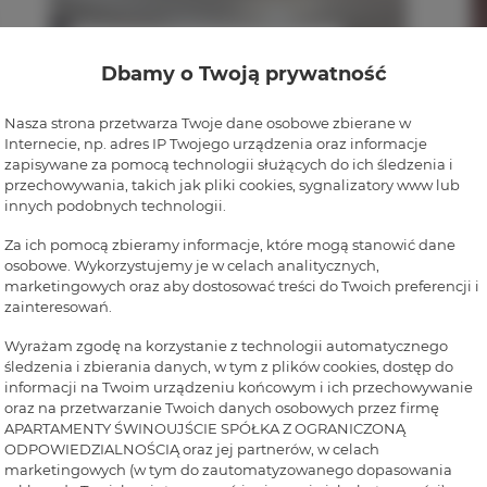
Dbamy o Twoją prywatność
Nasza strona przetwarza Twoje dane osobowe zbierane w
Internecie, np. adres IP Twojego urządzenia oraz informacje
zapisywane za pomocą technologii służących do ich śledzenia i
przechowywania, takich jak pliki cookies, sygnalizatory www lub
innych podobnych technologii.
Za ich pomocą zbieramy informacje, które mogą stanowić dane
osobowe. Wykorzystujemy je w celach analitycznych,
marketingowych oraz aby dostosować treści do Twoich preferencji i
Rezydencja Żeromskiego 29/17
zainteresowań.
max. osób 4
Wyrażam zgodę na korzystanie z technologii automatycznego
śledzenia i zbierania danych, w tym z plików cookies, dostęp do
informacji na Twoim urządzeniu końcowym i ich przechowywanie
Więcej info
Poznaj cenę
oraz na przetwarzanie Twoich danych osobowych przez firmę
APARTAMENTY ŚWINOUJŚCIE SPÓŁKA Z OGRANICZONĄ
ODPOWIEDZIALNOŚCIĄ oraz jej partnerów, w celach
marketingowych (w tym do zautomatyzowanego dopasowania