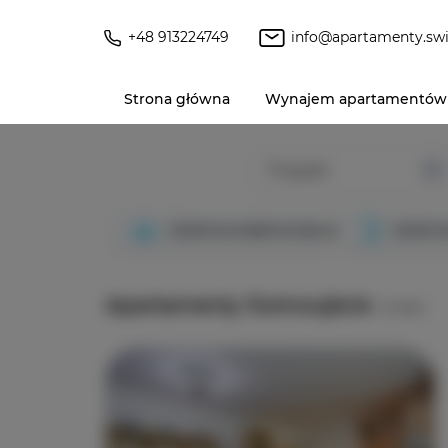
+48 913224749
info@apartamenty.swi
Strona główna
Wynajem apartamentów
Przyjazd
Dzielnica Nadmorska strona zachodni
Dzielni
Apartamenty Świnoujście
10
ofert