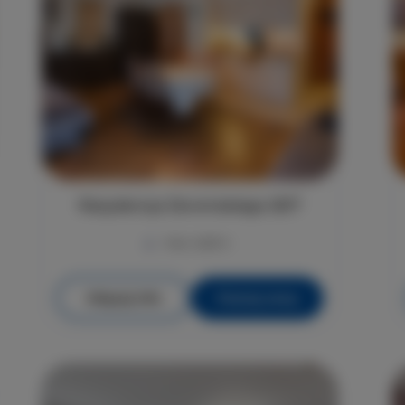
Rezydencja Żeromskiego 29/7
max. osób 4
Więcej info
Poznaj cenę