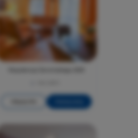
Rezydencja Żeromskiego 29/8
max. osób 4
Więcej info
Poznaj cenę