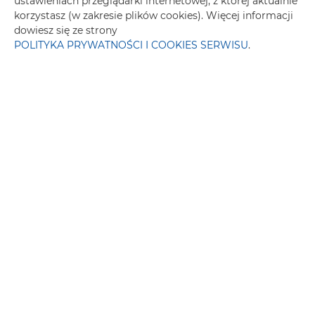
ustawieniach przeglądarki internetowej, z której aktualnie
korzystasz (w zakresie plików cookies). Więcej informacji
Więcej info
Poznaj cenę
dowiesz się ze strony
POLITYKA PRYWATNOŚCI I COOKIES SERWISU
.
Kormoran, Słowackiego 16/21