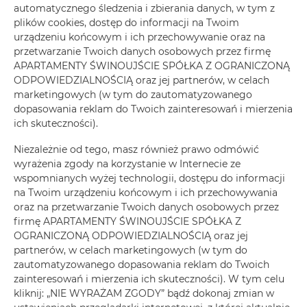
automatycznego śledzenia i zbierania danych, w tym z
plików cookies, dostęp do informacji na Twoim
urządzeniu końcowym i ich przechowywanie oraz na
przetwarzanie Twoich danych osobowych przez firmę
APARTAMENTY ŚWINOUJŚCIE SPÓŁKA Z OGRANICZONĄ
ODPOWIEDZIALNOŚCIĄ oraz jej partnerów, w celach
marketingowych (w tym do zautomatyzowanego
dopasowania reklam do Twoich zainteresowań i mierzenia
ich skuteczności).
Niezależnie od tego, masz również prawo odmówić
wyrażenia zgody na korzystanie w Internecie ze
wspomnianych wyżej technologii, dostępu do informacji
na Twoim urządzeniu końcowym i ich przechowywania
oraz na przetwarzanie Twoich danych osobowych przez
firmę APARTAMENTY ŚWINOUJŚCIE SPÓŁKA Z
OGRANICZONĄ ODPOWIEDZIALNOŚCIĄ oraz jej
partnerów, w celach marketingowych (w tym do
zautomatyzowanego dopasowania reklam do Twoich
Kormoran, Słowackiego 16/12
zainteresowań i mierzenia ich skuteczności). W tym celu
max. osób 6
kliknij: „NIE WYRAŻAM ZGODY” bądź dokonaj zmian w