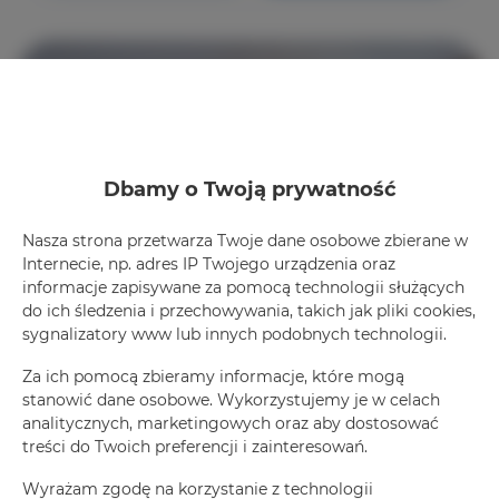
Dbamy o Twoją prywatność
Nasza strona przetwarza Twoje dane osobowe zbierane w
Internecie, np. adres IP Twojego urządzenia oraz
informacje zapisywane za pomocą technologii służących
do ich śledzenia i przechowywania, takich jak pliki cookies,
sygnalizatory www lub innych podobnych technologii.
Za ich pomocą zbieramy informacje, które mogą
stanowić dane osobowe. Wykorzystujemy je w celach
Kormoran, Słowackiego 16/02
analitycznych, marketingowych oraz aby dostosować
max. osób 4
treści do Twoich preferencji i zainteresowań.
Wyrażam zgodę na korzystanie z technologii
Więcej info
Poznaj cenę