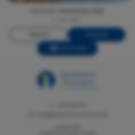
Kormoran, Słowackiego 16/26
max. osób 4
Więcej info
Poznaj cenę
Pokaż na mapie
+48 913224749
info@apartamenty.swinoujscie.pl
Lutycka 2a/4
72-600 Świnoujście, Polska