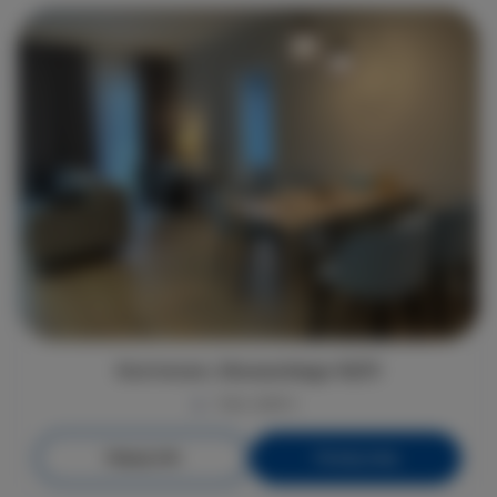
Kormoran, Słowackiego 16/01
max. osób 4
Więcej info
Poznaj cenę