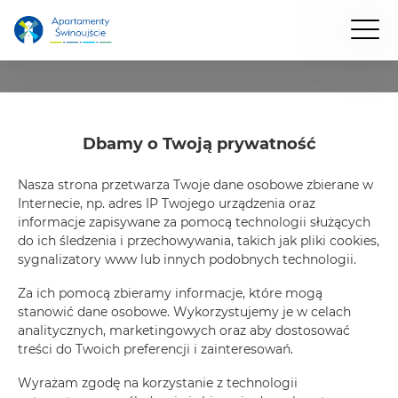
Przyjazd
Dbamy o Twoją prywatność
Wyjazd
Nasza strona przetwarza Twoje dane osobowe zbierane w
Liczba gości
Internecie, np. adres IP Twojego urządzenia oraz
Liczba 
informacje zapisywane za pomocą technologii służących
do ich śledzenia i przechowywania, takich jak pliki cookies,
Szukaj
Filtry
1
sygnalizatory www lub innych podobnych technologii.
Za ich pomocą zbieramy informacje, które mogą
Dzielnica Nadmorska strona zachodnia
Dzielnica Nadmorska strona
Apar
stanowić dane osobowe. Wykorzystujemy je w celach
analitycznych, marketingowych oraz aby dostosować
treści do Twoich preferencji i zainteresowań.
Apartamenty Świnoujście
1
oferta
Wyrażam zgodę na korzystanie z technologii