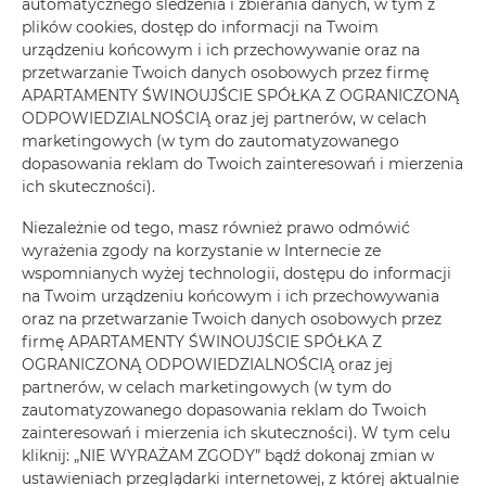
automatycznego śledzenia i zbierania danych, w tym z
plików cookies, dostęp do informacji na Twoim
urządzeniu końcowym i ich przechowywanie oraz na
przetwarzanie Twoich danych osobowych przez firmę
APARTAMENTY ŚWINOUJŚCIE SPÓŁKA Z OGRANICZONĄ
ODPOWIEDZIALNOŚCIĄ oraz jej partnerów, w celach
marketingowych (w tym do zautomatyzowanego
dopasowania reklam do Twoich zainteresowań i mierzenia
ich skuteczności).
Niezależnie od tego, masz również prawo odmówić
wyrażenia zgody na korzystanie w Internecie ze
wspomnianych wyżej technologii, dostępu do informacji
na Twoim urządzeniu końcowym i ich przechowywania
oraz na przetwarzanie Twoich danych osobowych przez
firmę APARTAMENTY ŚWINOUJŚCIE SPÓŁKA Z
Bursztyn Żeromskiego 31/1
OGRANICZONĄ ODPOWIEDZIALNOŚCIĄ oraz jej
partnerów, w celach marketingowych (w tym do
max. osób 4
zautomatyzowanego dopasowania reklam do Twoich
zainteresowań i mierzenia ich skuteczności). W tym celu
Więcej info
Poznaj cenę
kliknij: „NIE WYRAŻAM ZGODY” bądź dokonaj zmian w
ustawieniach przeglądarki internetowej, z której aktualnie