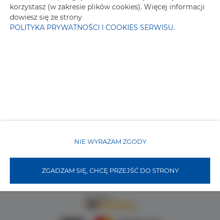
Pokaż na mapie
korzystasz (w zakresie plików cookies). Więcej informacji
dowiesz się ze strony
POLITYKA PRYWATNOŚCI I COOKIES SERWISU
.
+48 913224749
info@apartamenty.swinoujscie.pl
Lutycka 2a/4
NIE WYRAŻAM ZGODY
72-600 Świnoujście, Polska
Regulamin
ZGADZAM SIĘ, CHCĘ PRZEJŚĆ DO STRONY
Polityka prywatności